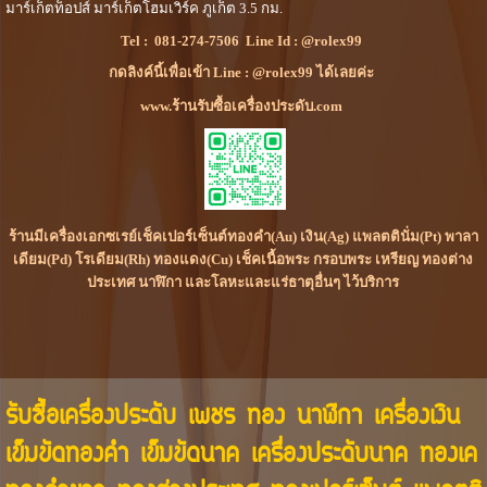
มาร์เก็ตท็อปส์ มาร์เก็ตโฮมเวิร์ค ภูเก็ต 3.5 กม.
Tel :
081-274-7506
Line Id :
@rolex99
กดลิงค์นี้เพื่อเข้า Line : @rolex99 ได้เลยค่ะ
www.ร้านรับซื้อเครื่องประดับ.com
ร้านมีเครื่องเอกซเรย์เช็คเปอร์เซ็นต์ทองคำ(Au) เงิน(Ag) แพลตตินั่ม(Pt) พาลา
เดียม(Pd) โรเดียม(Rh) ทองแดง(Cu) เช็คเนื้อพระ กรอบพระ เหรียญ ทองต่าง
ประเทศ นาฬิกา และโลหะและแร่ธาตุอื่นๆ ไว้บริการ
รับซื้อเครื่องประดับ เพชร ทอง นาฬิกา เครื่องเงิน
เข็มขัดทองคำ เข็มขัดนาค เครื่องประดับนาค ทองเค