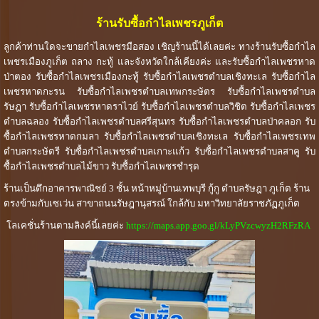
ร้านรับซื้อกำไลเพชรภูเก็ต
ลูกค้าท่านใดจะขายกำไลเพชรมือสอง เชิญร้านนี้ได้เลยค่ะ ทางร้านรับซื้อกำไล
เพชรเมืองภูเก็ต ถลาง กะทู้ และจังหวัดใกล้เคียงค่ะ และ
รับซื้อกำไลเพชรหาด
ป่าตอง รับซื้อกำไลเพชรเมืองกะทู้ รับซื้อกำไลเพชรตำบลเชิงทะเล รับซื้อกำไล
เพชรหาดกะรน รับซื้อกำไลเพชรตำบลเทพกระษัตร รับซื้อกำไลเพชรตำบล
รัษฎา รับซื้อกำไลเพชรหาดราไวย์ รับซื้อกำไลเพชรตำบลวิชิต รับซื้อกำไลเพชร
ตำบลฉลอง รับซื้อกำไลเพชรตำบลศรีสุนทร รับซื้อกำไลเพชรตำบลป่าคลอก รับ
ซื้อกำไลเพชรหาดกมลา รับซื้อกำไลเพชรตำบลเชิงทะเล รับซื้อกำไลเพชรเทพ
ตำบลกระษัตรี รับซื้อกำไลเพชรตำบลเกาะแก้ว รับซื้อกำไลเพชรตำบลสาคู รับ
ซื้อกำไลเพชรตําบลไม้ขาว รับซื้อกำไลเพชรชำรุด
ร้านเป็นตึกอาคารพาณิชย์ 3 ชั้น หน้าหมู่บ้านเทพบุรี กู้กู ตำบลรัษฎา ภูเก็ต ร้าน
ตรงข้ามกับเซเว่น สาขาถนนรัษฎานุสรณ์ ใกล้กับ มหาวิทยาลัยราชภัฏภูเก็ต
โลเคชั่นร้านตามลิงค์นี้เลยค่ะ
https://maps.app.goo.gl/kLyPVzcwyzH2RFzRA