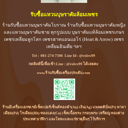
รับซื้อแหวนบุษราคัมล้อมเพชร
ร้านรับซื้อแหวนบุษราคัมโบราณ ร้านรับซื้อแหวนบุษราคัมหญิง
และแหวนบุษราคัมชาย ทุกรูปแบบ บุษราคัมแท้ล้อมเพชรเกษร
เพชรเหลี่ยมลูกโลก เพชรฮาทแอนแอโร่ (Heart & Arrow) เพชร
เหลี่ยมอินเดีย ฯลฯ
Tel :
081-274-7506
Line Id :
@rolex99
กดลิงค์นี้เพื่อเข้า Line : @rolex99 ได้เลยคะ
www.ร้านรับซื้อเครื่องประดับ.com
ร้านมีเครื่องเอกซเรย์เช็คเปอร์เซ็นต์ทองคำ(Au) เงิน(Ag) แพลตตินั่ม(Pt) พาลา
เดียม(Pd) โรเดียม(Rh) ทองแดง(Cu) เช็คเนื้อพระ กรอบพระ เหรียญ ทองต่าง
ประเทศ นาฬิกา และโลหะและแร่ธาตุอื่นๆ ไว้บริการ