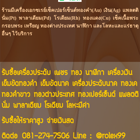
ร้านมีเครื่องเอกซเรย์เช็คเปอร์เซ็นต์ทองคำ(Au) เงิน(Ag) แพลตติ
นั่ม(Pt) พาลาเดียม(Pd) โรเดียม(Rh) ทองแดง(Cu) เช็คเนื้อพระ
กรอบพระ เหรียญ ทองต่างประเทศ นาฬิกา และโลหะและแร่ธาตุ
อื่นๆ ไว้บริการ
รับซื้อเครื่องประดับ เพชร ทอง นาฬิกา เครื่องเงิน
เข็มขัดทองคำ เข็มขัดนาค เครื่องประดับนาค ทองเค
ทองคำขาว ทองต่างประเทศ ทองเปอร์เซ็นต์ แพลตติ
นั่ม พาลาเดียม โรเดียม โลหะมีค่า
รับซื้อให้ราคาสูง จ่ายเงินสด
ติดต่อ
081-274-7506
Line :
@rolex99