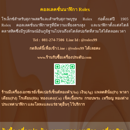
คอลเลคชั่นนาฬิกา Rolex
โรเล็กซ์สำหรับสุภาพสตรีและสำหรับสุภาพบุรุษ Rolex ก่อตั้งแต่ปี 1905
Rolex คอลเลคชั่นนาฬิกาหรูที่มีความเที่ยงตรงสูง และนาฬิกาตั้งแต่สไตล์
คลาสสิคซึ่งมีรูปลักษณ์อันภูมิฐานไปจนถึงสไตล์สปอร์ตที่สวมใส่ได้ตลอดเวลา
Tel :
081-274-7506
Line Id :
@rolex99
กดลิงค์นี้เพื่อเข้า Line : @rolex99 ได้เลยคะ
www.ร้านรับซื้อเครื่องประดับ.com
ร้านมีเครื่องเอกซเรย์เช็คเปอร์เซ็นต์ทองคำ(Au) เงิน(Ag) แพลตตินั่ม(Pt) พาลา
เดียม(Pd) โรเดียม(Rh) ทองแดง(Cu) เช็คเนื้อพระ กรอบพระ เหรียญ ทองต่าง
ประเทศ นาฬิกา และโลหะและแร่ธาตุอื่นๆ ไว้บริการ