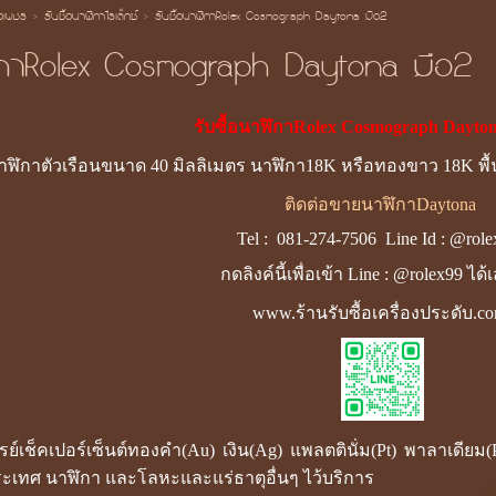
้อเพชร
>
รับซื้อนาฬิกาโรเล็กซ์
>
รับซื้อนาฬิกาRolex Cosmograph Daytona มือ2
ฬิกาRolex Cosmograph Daytona มือ2
รับซื้อนาฬิกาRolex Cosmograph Dayto
อนาฬิกาตัวเรือนขนาด 40 มิลลิเมตร นาฬิกา18K หรือทองขาว 18K 
ติดต่อขายนาฬิกาDaytona
Tel :
081-274-7506
Line Id :
@role
กดลิงค์นี้เพื่อเข้า Line : @rolex99 ได
www.ร้านรับซื้อเครื่องประดับ.c
ซเรย์เช็คเปอร์เซ็นต์ทองคำ(Au) เงิน(Ag) แพลตตินั่ม(Pt) พาลาเดี
ะเทศ นาฬิกา และโลหะและแร่ธาตุอื่นๆ ไว้บริการ