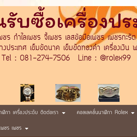
รับซื้อเครื่องป
เพชร กำไลเพชร จี้เพชร เลสข้อมือเพชร เพชรกะรัต
ระเทศ เข็มขัดนาค เข็มขัดทองคำ เครื่องเงิน พา
Tel : 081-274-7506 Line : @rolex99
นาฬิกา เครื่องประดับ ติดต่อเรา
คอลเลคชั่นนาฬิกา Rolex
ับ เพชร เพชร