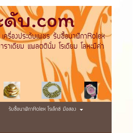
ระดับ.com
 เครื่องประดับเพชร รับซื้อนาฬิกาRolex
ราเดียม แพลตตินั่ม โรเดียม โลหะมีค่า
รับซื้อนาฬิกาRolex โรเล็กซ์ มือสอง