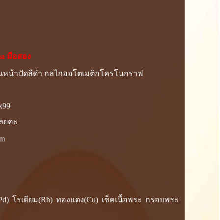
na มือสอง
พื้นหน้าปัดสีดำ กลไกออโตเมติกโครโนกราฟ
x99
้เลยคะ
om
ยม(Pd) โรเดียม(Rh) ทองแดง(Cu) เช็คเนื้อพระ กรอบพระ