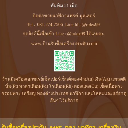
ทัมทิม 21 เม็ด
ติดต่อขายนาฬิกาแฟรค์ มูลเลอร์
Tel :
081-274-7506
Line Id :
@rolex99
กดลิงค์นี้เพื่อเข้า Line : @rolex99 ได้เลยคะ
www.ร้านรับซื้อเครื่องประดับ.com
ร้านมีเครื่องเอกซเรย์เช็คเปอร์เซ็นต์ทองคำ(Au) เงิน(Ag) แพลตติ
นั่ม(Pt) พาลาเดียม(Pd) โรเดียม(Rh) ทองแดง(Cu) เช็คเนื้อพระ
กรอบพระ เหรียญ ทองต่างประเทศ นาฬิกา และโลหะและแร่ธาตุ
อื่นๆ ไว้บริการ