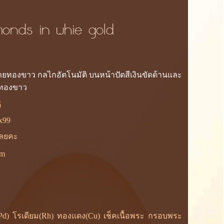
monds in whie gold
สายทองขาว กลไกอัตโนมัติ บนหน้าปัดสีเงินขัดด้านและ
นทองขาว
ี
x99
้เลยคะ
om
ยม(Pd) โรเดียม(Rh) ทองแดง(Cu) เช็คเนื้อพระ กรอบพระ