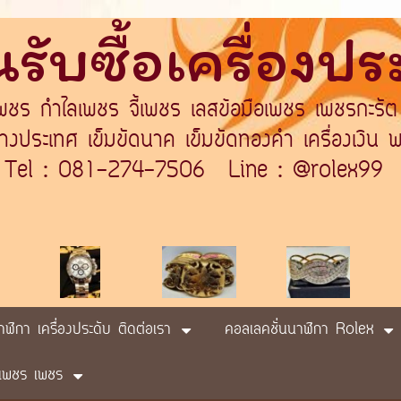
รับซื้อเครื่องป
เพชร กำไลเพชร จี้เพชร เลสข้อมือเพชร เพชรกะรัต
ระเทศ เข็มขัดนาค เข็มขัดทองคำ เครื่องเงิน พา
Tel : 081-274-7506 Line : @rolex99
นาฬิกา เครื่องประดับ ติดต่อเรา
คอลเลคชั่นนาฬิกา Rolex
ับ เพชร เพชร