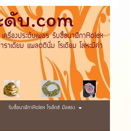
ระดับ.com
 เครื่องประดับเพชร รับซื้อนาฬิกาRolex
ราเดียม แพลตตินั่ม โรเดียม โลหะมีค่า
รับซื้อนาฬิกาRolex โรเล็กซ์ มือสอง