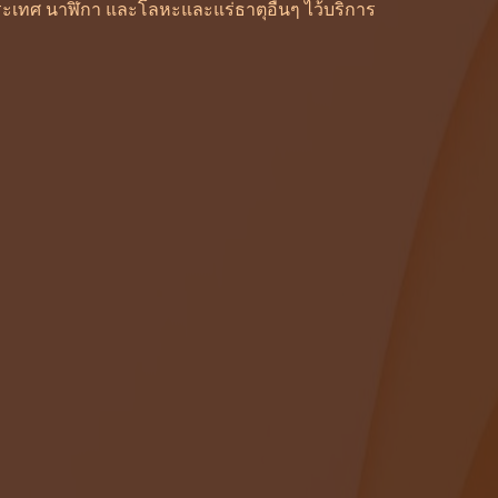
ะเทศ นาฬิกา และโลหะและแร่ธาตุอื่นๆ ไว้บริการ