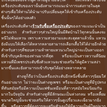
เครื่องประดับของเรานั้นยังสามารถแนะนำการแต่งกายในลุค
ต่างๆเพื่อให้ท่านได้นำมาปรับเปลี่ยนลุคให้เข้ากับเครื่องประดับ
ชิ้นนั้นๆได้อย่างลงตัว
เครื่องประดับที่ทาง
ร้านรับซื้อเครื่องประดับ
ของเราจะแนะนำเป็น
อย่างแรก สำหรับสาวๆส่วนใหญ่นั้นมีติดบ้านไว้ทุกคนนั้นคงจะ
หนีไม่พ้นแหวน เพราะความสวยงามและสะดุดตาแล้วนั้น แหวน
ยังมีแบบให้เลือกได้หลากหลายสามารถเลือกเสื้อให้ได้ง่ายอีกด้วย
สำหรับสาวๆที่ชอบความท้าทายแหวนวงใหญ่น่าจะเป็นทางออก
ที่เข้ากับบุคลิกของท่านมากที่สุด หรือจะเป็นสาวหวานที่นิยม
แหวนที่มีเพชรประดับซึ่งตัวแหวนจะช่วยเสริมให้ดูมีความสง่า
มากขึ้นและยังสามารถเข้ากับชุดได้อย่างหลากหลาย
ต่างหูก็ถือว่าเป็นเครื่องประดับอีกหนึ่งชิ้นที่สาวๆนิยมใส่
กันอย่างมาก ไม่ว่าจะเป็นต่างหูเพชร หรือจะเป็นต่างหูที่มีรูปทรง
ที่ทันสมัยหรือมีความเป็นแฟชั่นเหมือนที่สาวๆสมัยใหม่นิยมกัน
มากในปัจจุบัน สำหรับต่างหูที่มีลักษณะเป็นห่วงกลม หรือเหลี้ยม
ขนาดใหญ่นั้นจะช่วยเสริมให้สาวๆนั้นดูเปรี้ยวและเฉี่ยวมากยิ่ง
ขึ้น หรือสาวๆที่ต้องการจะเสริมตัวเองให้มีความเป็นผู้ใหญ่มาก