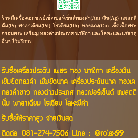
ร้านมีเครื่องเอกซเรย์เช็คเปอร์เซ็นต์ทองคำ(Au) เงิน(Ag) แพลตติ
นั่ม(Pt) พาลาเดียม(Pd) โรเดียม(Rh) ทองแดง(Cu) เช็คเนื้อพระ
กรอบพระ เหรียญ ทองต่างประเทศ นาฬิกา และโลหะและแร่ธาตุ
อื่นๆ ไว้บริการ
รับซื้อเครื่องประดับ เพชร ทอง นาฬิกา เครื่องเงิน
เข็มขัดทองคำ เข็มขัดนาค เครื่องประดับนาค ทองเค
ทองคำขาว ทองต่างประเทศ ทองเปอร์เซ็นต์ แพลตติ
นั่ม พาลาเดียม โรเดียม โลหะมีค่า
รับซื้อให้ราคาสูง จ่ายเงินสด
ติดต่อ
081-274-7506
Line :
@rolex99