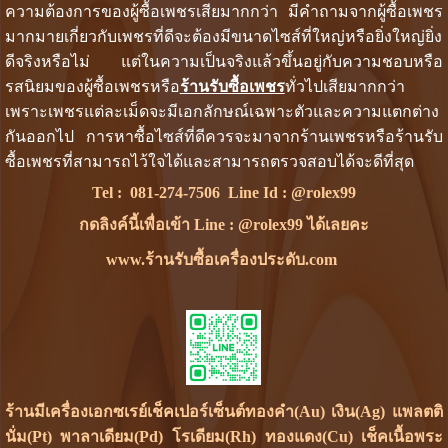
ความต้องการของผู้ซื้อเพชรเสียมากกว่า มีคำถามจากผู้ซื้อเพชร
มากมายเกี่ยวกับเพชรที่ดีจะต้องมีขนาดไซส์ที่ใหญ่หรือยิ่งใหญ่ยิ่ง
ดีจริงหรือไม่ แต่ในความเป็นจริงแล้วขึ้นอยู่กับความชอบหรือ
รสนิยมของผู้ซื้อเพชรหรือ
ร้านรับซื้อเพชร
ทั่วไปเสียมากกว่า
เพราะเพชรแต่ละเม็ดจะมีเอกลักษณ์เฉพาะตัวและความแตกต่าง
กันออกไป การหาซื้อไซส์ที่ดีควรจะมาจากร้านเพชรหรือร้านรับ
ซื้อเพชรที่สามารถไว้ใจได้และสามารถตรวจสอบได้จะดีที่สุด
Tel :
081-274-7506
Line Id :
@rolex99
กดลิงค์นี้เพื่อเข้า Line : @rolex99 ได้เลยคะ
www.ร้านรับซื้อเครื่องประดับ.com
ร้านมีเครื่องเอกซเรย์เช็คเปอร์เซ็นต์ทองคำ(Au) เงิน(Ag) แพลตติ
นั่ม(Pt) พาลาเดียม(Pd) โรเดียม(Rh) ทองแดง(Cu) เช็คเนื้อพระ