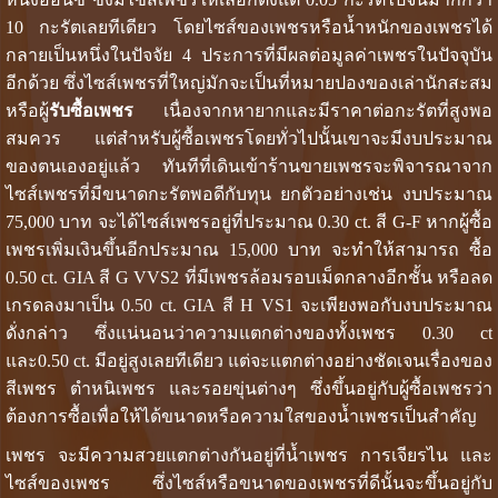
10 กะรัตเลยทีเดียว โดยไซส์ของเพชรหรือน้ำหนักของเพชรได้
กลายเป็นหนึ่งในปัจจัย 4 ประการที่มีผลต่อมูลค่าเพชรในปัจจุบัน
อีกด้วย ซึ่งไซส์เพชรที่ใหญ่มักจะเป็นที่หมายปองของเล่านักสะสม
หรือผู้
รับซื้อเพชร
เนื่องจากหายากและมีราคาต่อกะรัตที่สูงพอ
สมควร แต่สำหรับผู้ซื้อเพชรโดยทั่วไปนั้นเขาจะมีงบประมาณ
ของตนเองอยู่แล้ว ทันทีที่เดินเข้าร้านขายเพชรจะพิจารณาจาก
ไซส์เพชรที่มีขนาดกะรัตพอดีกับทุน ยกตัวอย่างเช่น งบประมาณ
75,000 บาท จะได้ไซส์เพชรอยู่ที่ประมาณ 0.30 ct. สี G-F หากผู้ซื้อ
เพชรเพิ่มเงินขึ้นอีกประมาณ 15,000 บาท จะทำให้สามารถ ซื้อ
0.50 ct. GIA สี G VVS2 ที่มีเพชรล้อมรอบเม็ดกลางอีกชั้น หรือลด
เกรดลงมาเป็น 0.50 ct. GIA สี H VS1 จะเพียงพอกับงบประมาณ
ดั่งกล่าว ซึ่งแน่นอนว่าความแตกต่างของทั้งเพชร 0.30 ct
และ0.50 ct. มีอยู่สูงเลยทีเดียว แต่จะแตกต่างอย่างชัดเจนเรื่องของ
สีเพชร ตำหนิเพชร และรอยขุ่นต่างๆ ซึ่งขึ้นอยู่กับผู้ซื้อเพชรว่า
ต้องการซื้อเพื่อให้ได้ขนาดหรือความใสของน้ำเพชรเป็นสำคัญ
เพชร จะมีความสวยแตกต่างกันอยู่ที่น้ำเพชร การเจียรไน และ
ไซส์ของเพชร ซึ่งไซส์หรือขนาดของเพชรที่ดีนั้นจะขึ้นอยู่กับ