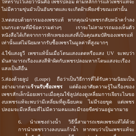
ให้ทราบไว้เลยว่านั่นคือ เพชรปลอม ตามหลักการแล้วเพชรแท้จะ
ไม่มีความขุ่นมัวเป็นอันขาดและจะเกิดฝ้าเพียงชั่วขณะเท่านั้น
3.ทดสอบด้วยการมองเพชรแท้ หากคุณนำเพชรกลับหน้าคว่ำลง
บนกระดาษที่มีข้อความต่างๆ เราจะไม่สามารถมองเห็นตัว
หนังสือได้เกิดจากการหักเหของแสงที่เป็นคุณสมบัติของเพชรแท้
เท่านั้นแต่ไม่นิยมหากรับซื้อเพชรในมูลค่าที่สูงมากๆ
4.ใฃ้แสงยูวี เพชรแท้นั้นเมื่อโดนแสงแดดหรือแสง UV จะพบว่า
มันสามารถเรืองแสงสีฟ้าผิดกับเพชรปลอมหากโดนแสงจะเรือง
แสงเป็นสีอื่น
5.ส่องด้วยลูป (Loupe) ถือว่าเป็นวิธีการที่ได้รับความนิยมเป็น
อย่างมากตาม
ร้านรับซื้อเพชร
แต่ต้องอาศัยความรู้ในเรื่องของ
เพชรสักเล็กน้อยเพราะเมื่อคุณใช้ลูปส่องดูเหลี่ยมการเจียระไนขอ
งบเพชรแท้จะพบว่ามีเหลี่ยมที่ดูเฉียบคม ไม่มีรอยขูด แต่เพชร
ปลอมจะมีเหลี่ยมที่ไม่มีความคมและมีรอยขีดข่วนอยู่มากมาย
นำเพชงถ่วงน้ำ วิธีนี้สามารถเชคเพชรแท้ได้ด้วย
การนำเพชรวางลงบนแก้วน้ำ หากพบว่าเป็นเพชรแท้จะ