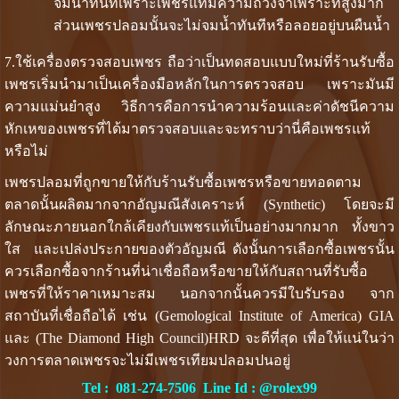
จมน้ำทันทีเพราะเพชรแท้มีความถ่วงจำเพราะที่สูงมาก
ส่วนเพชรปลอมนั้นจะไม่จมน้ำทันทีหรือลอยอยู่บนผืนน้ำ
7.ใช้เครื่องตรวจสอบเพชร ถือว่าเป็นทดสอบแบบใหม่ที่ร้านรับซื้อ
เพชรเริ่มนำมาเป็นเครื่องมือหลักในการตรวจสอบ เพราะมันมี
ความแม่นยำสูง วิธีการคือการนำความร้อนและค่าดัชนีความ
หักเหของเพชรที่ได้มาตรวจสอบและจะทราบว่านี่คือเพชรแท้
หรือไม่
เพชรปลอมที่ถูกขายให้กับร้านรับซื้อเพชรหรือขายทอดตาม
ตลาดนั้นผลิตมากจากอัญมณีสังเคราะห์ (Synthetic) โดยจะมี
ลักษณะภายนอกใกล้เคียงกับเพชรแท้เป็นอย่างมากมาก ทั้งขาว
ใส และเปล่งประกายของตัวอัญมณี ดังนั้นการเลือกซื้อเพชรนั้น
ควรเลือกซื้อจากร้านที่น่าเชื่อถือหรือขายให้กับสถานที่รับซื้อ
เพชรที่ให้ราคาเหมาะสม นอกจากนั้นควรมีใบรับรอง จาก
สถาบันที่เชื่อถือได้ เช่น (Gemological Institute of America) GIA
และ (The Diamond High Council)HRD จะดีที่สุด เพื่อให้แน่ในว่า
วงการตลาดเพชรจะไม่มีเพชรเทียมปลอมปนอยู่
Tel :
081-274-7506
Line Id :
@rolex99