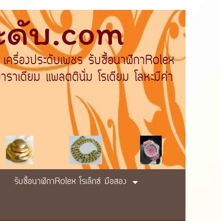
ระดับ.com
 เครื่องประดับเพชร รับซื้อนาฬิกาRolex
ราเดียม แพลตตินั่ม โรเดียม โลหะมีค่า
รับซื้อนาฬิกาRolex โรเล็กซ์ มือสอง