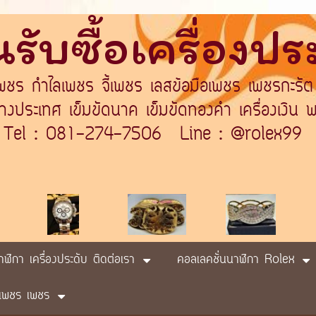
รับซื้อเครื่องป
เพชร กำไลเพชร จี้เพชร เลสข้อมือเพชร เพชรกะรัต
ระเทศ เข็มขัดนาค เข็มขัดทองคำ เครื่องเงิน พา
Tel : 081-274-7506 Line : @rolex99
นาฬิกา เครื่องประดับ ติดต่อเรา
คอลเลคชั่นนาฬิกา Rolex
ับ เพชร เพชร