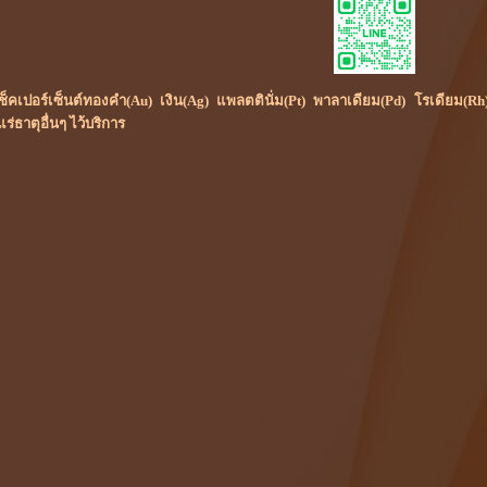
ย์เช็คเปอร์เซ็นต์ทองคำ(Au) เงิน(Ag) แพลตตินั่ม(Pt) พาลาเดียม(Pd) โรเดีย
ธาตุอื่นๆ ไว้บริการ