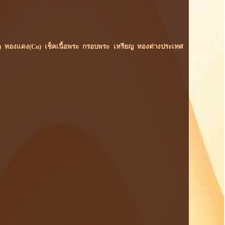
ม(Rh) ทองแดง(Cu) เช็คเนื้อพระ กรอบพระ เหรียญ ทองต่างประเทศ