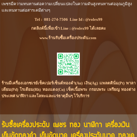
เพชรมีความทนทานต่อความเปลี่ยนแปลงในความดันสูงทนทานต่ออุณภูมิสูง
และทนทานต่อสารเคมีต่างๆ
Tel :
081-274-7506
Line Id :
@rolex99
กดลิงค์นี้เพื่อเข้า Line : @rolex99 ได้เลยคะ
www.ร้านรับซื้อเครื่องประดับ.com
ร้านมีเครื่องเอกซเรย์เช็คเปอร์เซ็นต์ทองคำ(Au) เงิน(Ag) แพลตตินั่ม(Pt) พาลา
เดียม(Pd) โรเดียม(Rh) ทองแดง(Cu) เช็คเนื้อพระ กรอบพระ เหรียญ ทองต่าง
ประเทศ นาฬิกา และโลหะและแร่ธาตุอื่นๆ ไว้บริการ
รับซื้อเครื่องประดับ เพชร ทอง นาฬิกา เครื่องเงิน
เข็มขัดทองคำ เข็มขัดนาค เครื่องประดับนาค ทองเค