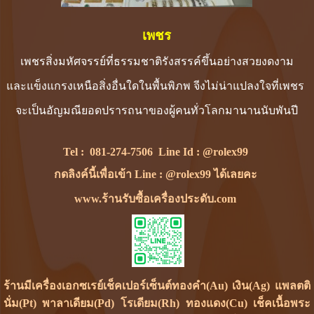
เพชร
เพชรสิ่งมหัศจรรย์ที่ธรรมชาติรังสรรค์ขึ้นอย่างสวยงดงาม
และแข็งแกรงเหนือสิ่งอื่นใดในพื้นพิภพ จีงไม่น่าแปลงใจที่เพชร
จะเป็นอัญมณียอดปรารถนาของผู้คนทั่วโลกมานานนับพันปี
Tel :
081-274-7506
Line Id :
@rolex99
กดลิงค์นี้เพื่อเข้า Line : @rolex99 ได้เลยคะ
www.ร้านรับซื้อเครื่องประดับ.com
ร้านมีเครื่องเอกซเรย์เช็คเปอร์เซ็นต์ทองคำ(Au) เงิน(Ag) แพลตติ
นั่ม(Pt) พาลาเดียม(Pd) โรเดียม(Rh) ทองแดง(Cu) เช็คเนื้อพระ