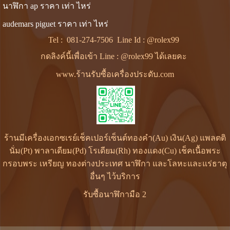
นาฬิกา ap ราคา เท่า ไหร่
audemars piguet ราคา เท่า ไหร่
Tel :
081-274-7506
Line Id :
@rolex99
กดลิงค์นี้เพื่อเข้า Line : @rolex99 ได้เลยคะ
www.ร้านรับซื้อเครื่องประดับ.com
ร้านมีเครื่องเอกซเรย์เช็คเปอร์เซ็นต์ทองคำ(Au) เงิน(Ag) แพลตติ
นั่ม(Pt) พาลาเดียม(Pd) โรเดียม(Rh) ทองแดง(Cu) เช็คเนื้อพระ
กรอบพระ เหรียญ ทองต่างประเทศ นาฬิกา และโลหะและแร่ธาตุ
อื่นๆ ไว้บริการ
รับซื้อนาฬิกามือ 2