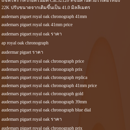
แซพไฟร์ กลไกอัตโนมัติ Cal.32120 ที่ขึ้นลานด้วยโรเตอร์ทอง
22K ปรับขนาดจากเดิมขึ้นเป็น 41.0 มิลลิเมตร
audemars piguet royal oak chronograph 41mm
audemars piguet royal oak 41mm price
audemars piguet royal oak ราคา
ap royal oak chronograph
audermar piguet ราคา
audemars piguet royal oak chronograph price
audemars piguet royal oak chronograph prix
audemars piguet royal oak chronograph replica
audemars piguet royal oak chronograph 41mm price
audemars piguet royal oak chronograph gold
audemars piguet royal oak chronograph 39mm
audemars piguet royal oak chronograph blue dial
audemars piguet royal oak ราคา
audemars piguet royal oak chronograph prix