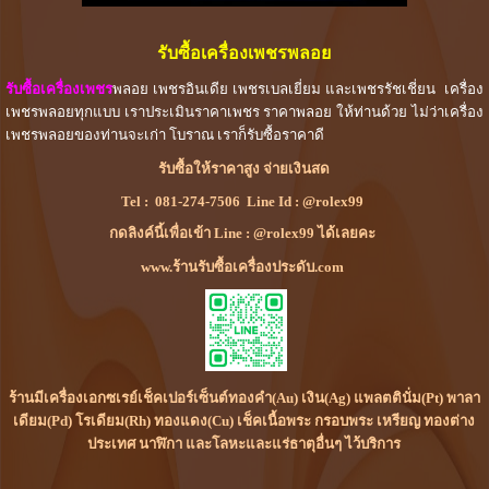
รับซื้อเครื่องเพชรพลอย
รับซื้อเครื่องเพชร
พลอย เพชรอินเดีย เพชรเบลเยี่ยม และเพชรรัชเชี่ยน เครื่อง
เพชรพลอยทุกแบบ เราประเมินราคาเพชร ราคาพลอย ให้ท่านด้วย ไม่ว่าเครื่อง
เพชรพลอยของท่านจะเก่า โบราณ เราก็รับซื้อราคาดี
รับซื้อให้ราคาสูง จ่ายเงินสด
Tel :
081-274-7506
Line Id :
@rolex99
กดลิงค์นี้เพื่อเข้า Line : @rolex99 ได้เลยคะ
www.ร้านรับซื้อเครื่องประดับ.com
ร้านมีเครื่องเอกซเรย์เช็คเปอร์เซ็นต์ทองคำ(Au) เงิน(Ag) แพลตตินั่ม(Pt) พาลา
เดียม(Pd) โรเดียม(Rh) ทองแดง(Cu) เช็คเนื้อพระ กรอบพระ เหรียญ ทองต่าง
ประเทศ นาฬิกา และโลหะและแร่ธาตุอื่นๆ ไว้บริการ