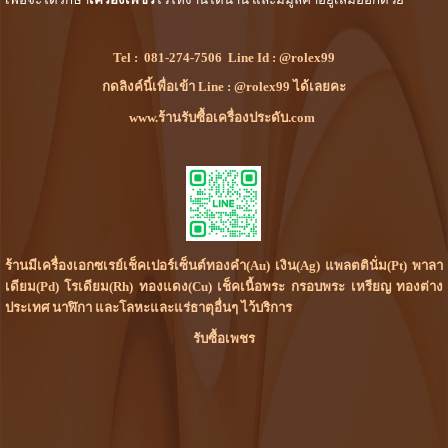
Tel :
081-274-7506
Line Id :
@rolex99
กดลิงค์นี้เพื่อเข้า Line : @rolex99 ได้เลยคะ
www.ร้านรับซื้อเครื่องประดับ.com
ร้านมีเครื่องเอกซเรย์เช็คเปอร์เซ็นต์ทองคำ(Au) เงิน(Ag) แพลตตินั่ม(Pt) พาลา
เดียม(Pd) โรเดียม(Rh) ทองแดง(Cu) เช็คเนื้อพระ กรอบพระ เหรียญ ทองต่าง
ประเทศ นาฬิกา และโลหะและแร่ธาตุอื่นๆ ไว้บริการ
รับซื้อเพชร