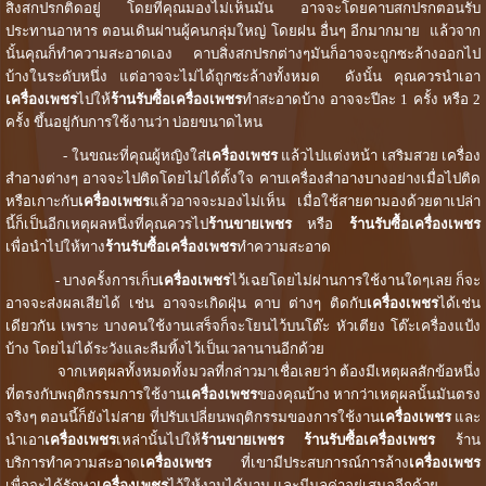
สิ่งสกปรกติดอยู่ โดยที่คุณมองไม่เห็นมัน อาจจะโดยคาบสกปรกตอนรับ
ประทานอาหาร ตอนเดินผ่านผู้คนกลุ่มใหญ่ โดยฝน อื่นๆ อีกมากมาย แล้วจาก
นั้นคุณก็ทำความสะอาดเอง คาบสิ่งสกปรกต่างๆมันก็อาจจะถูกซะล้างออกไป
บ้างในระดับหนึ่ง แต่อาจจะไม่ได้ถูกซะล้างทั้งหมด ดังนั้น คุณควรนำเอา
เครื่องเพชร
ไปให้
ร้านรับซื้อเครื่องเพช
ร
ทำสะอาดบ้าง อาจจะปีละ 1 ครั้ง หรือ 2
ครั้ง ขึ้นอยู่กับการใช้งานว่า บ่อยขนาดไหน
- ในขณะที่คุณผู้หญิงใส่
เครื่องเพชร
แล้วไปแต่งหน้า เสริมสวย เครื่อง
สำอางต่างๆ อาจจะไปติดโดยไม่ได้ตั้งใจ คาบเครื่องสำอางบางอย่างเมื่อไปติด
หรือเกาะกับ
เครื่องเพชร
แล้วอาจจะมองไม่เห็น เมื่อใช้สายตามองด้วยตาเปล่า
นี้ก็เป็นอีกเหตุผลหนึ่งที่คุณควรไป
ร้านขายเพชร
หรือ
ร้านรับซื้อเครื่องเพชร
เพื่อนำไปให้ทาง
ร้านรับซื้อเครื่องเพชร
ทำความสะอาด
- บางครั้งการเก็บ
เครื่องเพชร
ไว้เฉยโดยไม่ผ่านการใช้งานใดๆเลย ก็จะ
อาจจะส่งผลเสียได้ เช่น อาจจะเกิดฝุ่น คาบ ต่างๆ ติดกับ
เครื่องเพชร
ได้เช่น
เดียวกัน เพราะ บางคนใช้งานเสร็จก็จะโยนไว้บนโต๊ะ หัวเตียง โต๊ะเครื่องแป้ง
บ้าง โดยไม่ได้ระวังและลืมทิ้งไว้เป็นเวลานานอีกด้วย
จากเหตุผลทั้งหมดทั้งมวลที่กล่าวมาเชื่อเลยว่า ต้องมีเหตุผลสักข้อหนึ่ง
ที่ตรงกับพฤติกรรมการใช้งาน
เครื่องเพชร
ของคุณบ้าง หากว่าเหตุผลนั้นมันตรง
จริงๆ ตอนนี้ก็ยังไม่สาย ที่ปรับเปลี่ยนพฤติกรรมของการใช้งาน
เครื่องเพชร
และ
นำเอา
เครื่องเพชร
เหล่านั้นไปให้
ร้านขายเพชร ร้านรับซื้อเครื่องเพชร
ร้าน
บริการทำความสะอาด
เครื่องเพชร
ที่เขามีประสบการณ์การล้าง
เครื่องเพชร
เพื่อจะได้รักษา
เครื่องเพชร
ไว้ให้งานได้นาน และมีมูลค่าอยู่เสมออีกด้วย