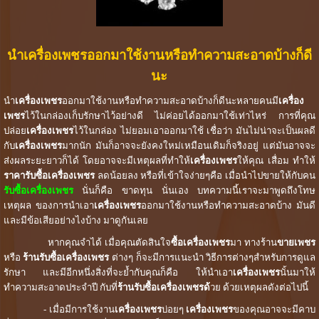
นำเครื่องเพชรออกมาใช้งานหรือทำความสะอาดบ้างก็ดี
นะ
นำ
เครื่องเพชร
ออกมาใช้งานหรือทำความสะอาดบ้างก็ดีนะหลายคนมี
เครื่อง
เพชร
ไว้ในกล่องเก็บรักษาไว้อย่างดี ไม่ค่อยได้ออกมาใช้เท่าไหร่ การที่คุณ
ปล่อย
เครื่องเพชร
ไว้ในกล่อง ไม่ยอมเอาออกมาใช้ เชื่อว่า มันไม่น่าจะเป็นผลดี
กับ
เครื่องเพชร
มากนัก มันก็อาจจะยังคงใหม่เหมือนเดิมก็จริงอยู่ แต่มันอาจจะ
ส่งผลระยะยาวก็ได้ โดยอาจจะมีเหตุผลที่ทำให้
เครื่องเพชร
ให้คุณ เสื่อม ทำให้
ราคารับซื้อเครื่องเพชร
ลดน้อยลง หรือที่เข้าใจง่ายๆคือ เมื่อนำไปขายให้กับคน
รับซื้อเครื่องเพชร
นั่นก็คือ ขาดทุน นั่นเอง บทความนี้เราจะมาพูดถึงโทษ
เหตุผล ของการนำเอา
เครื่องเพชร
ออกมาใช้งานหรือทำความสะอาดบ้าง มันดี
และมีข้อเสียอย่างไงบ้าง มาดูกันเลย
หากคุณจำได้ เมื่อคุณตัดสินใจ
ซื้อเครื่องเพชร
มา ทางร้าน
ขายเพชร
หรือ
ร้านรับซื้อเครื่องเพชร
ต่างๆ ก็จะมีการแนะนำ วิธีการต่างๆสำหรับการดูแล
รักษา และมีอีกหนึ่งสิ่งที่จะย้ำกับคุณก็คือ ให้นำเอา
เครื่องเพชร
นั้นมาให้
ทำความสะอาดประจำปี กับที่
ร้านรับซื้อเครื่องเพชรด้
วย ด้วยเหตุผลดังต่อไปนี้
- เมื่อมีการใช้งาน
เครื่องเพชร
บ่อยๆ
เครื่องเพชร
ของคุณอาจจะมีคาบ