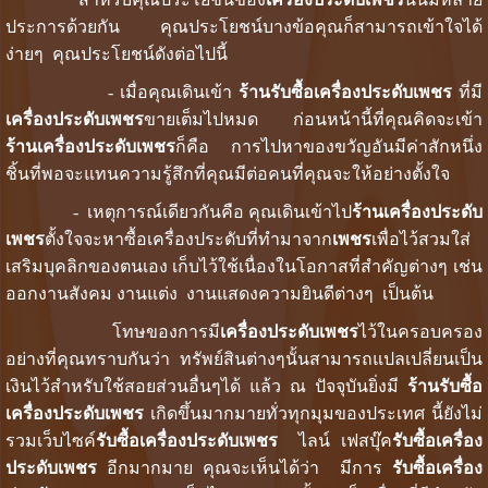
ประการด้วยกัน คุณประโยชน์บางข้อคุณก็สามารถเข้าใจได้
ง่ายๆ คุณประโยชน์ดังต่อไปนี้
- เมื่อคุณเดินเข้า
ร้านรับซื้อเครื่องประดับเพชร
ที่มี
เครื่องประดับเพชร
ขายเต็มไปหมด ก่อนหน้านี้ที่คุณคิดจะเข้า
ร้านเครื่องประดับเพชร
ก็คือ การไปหาของขวัญอันมีค่าสักหนึ่ง
ชิ้นที่พอจะแทนความรู้สึกที่คุณมีต่อคนที่คุณจะให้อย่างตั้งใจ
- เหตุการณ์เดียวกันคือ คุณเดินเข้าไป
ร้านเครื่องประดับ
เพชร
ตั้งใจจะหาซื้อเครื่องประดับที่ทำมาจาก
เพชร
เพื่อไว้สวมใส่
เสริมบุคลิกของตนเอง เก็บไว้ใช้เนื่องในโอกาสที่สำคัญต่างๆ เช่น
ออกงานสังคม งานแต่ง งานแสดงความยินดีต่างๆ เป็นต้น
โทษของการมี
เครื่องประดับเพชร
ไว้ในครอบครอง
อย่างที่คุณทราบกันว่า ทรัพย์สินต่างๆนั้นสามารถแปลเปลี่ยนเป็น
เงินไว้สำหรับใช้สอยส่วนอื่นๆได้ แล้ว ณ ปัจจุบันยิ่งมี
ร้านรับซื้อ
เครื่องประดับเพชร
เกิดขึ้นมากมายทั่วทุกมุมของประเทศ นี้ยังไม่
รวมเว็บไซค์
รับซื้อเครื่องประดับเพชร
ไลน์ เฟสบุ๊ค
รับซื้อเครื่อง
ประดับเพชร
อีกมากมาย คุณจะเห็นได้ว่า มีการ
รับซื้อเครื่อง