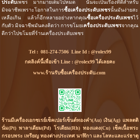
ประดับ
เพชร มากมายเต็มไปหมด นั้นจะเป็นเรื่องที่ดีสำหรับ
มิจฉาชีพเพราะโอกาสในการ
ซื้อเครื่องประดับเพชร
นั้นมันง่ายสะ
เหลือเกิน แล้วก็อีกหลายอย่างหากคุณ
ซื้อเครื่องประดับเพชร
ไว้
กับตัว มิจฉาชีพมันคงคิดว่า การขโมยเ
ครื่องประดับเพชร
จากคุณ
ดีกว่าไปขโมยที่ร้านเครื่องประดับเพชร
Tel :
081-274-7506
Line Id :
@rolex99
กดลิงค์นี้เพื่อเข้า Line : @rolex99 ได้เลยคะ
www.ร้านรับซื้อเครื่องประดับ.com
ร้านมีเครื่องเอกซเรย์เช็คเปอร์เซ็นต์ทองคำ(Au) เงิน(Ag) แพลตติ
นั่ม(Pt) พาลาเดียม(Pd) โรเดียม(Rh) ทองแดง(Cu) เช็คเนื้อพระ
กรอบพระ เหรียญ ทองต่างประเทศ นาฬิกา และโลหะและแร่ธาตุ