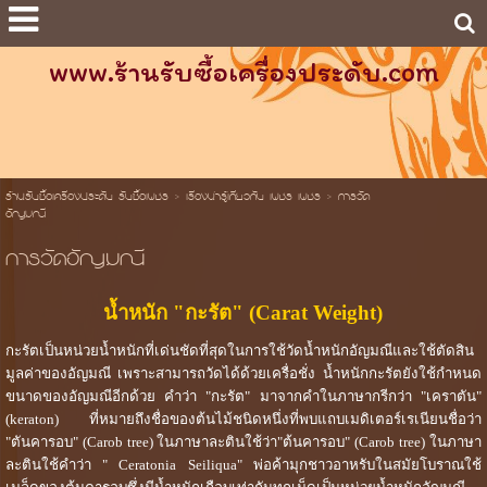
www.ร้านรับซื้อเครื่องประดับ.com
ร้านรับซื้อเครื่องประดับ รับซื้อเพชร
>
เรื่องน่ารู้เกี่ยวกับ เพชร เพชร
>
การวัด
อัญมณี
การวัดอัญมณี
น้ำหนัก "กะรัต" (Carat Weight)
กะรัตเป็นหน่วยน้ำหนักที่เด่นชัดที่สุดในการใช้วัดน้ำหนักอัญมณีและใช้ตัดสิน
มูลค่าของอัญมณี เพราะสามารถวัดได้ด้วยเครื่อชั่ง น้ำหนักกะรัตยังใช้กำหนด
ขนาดของอัญมณีอีกด้วย คำว่า "กะรัต" มาจากคำในภาษากรีกว่า "เคราตัน"
(keraton) ที่หมายถึงชื่อของต้นไม้ชนิดหนึ่งที่พบแถบเมดิเตอร์เรเนียนชื่อว่า
"ตันคารอบ" (Carob tree) ในภาษาละตินใช้ว่า"ต้นคารอบ" (Carob tree) ในภาษา
ละตินใช้คำว่า " Ceratonia Seiliqua" พ่อค้ามุกชาวอาหรับในสมัยโบราณใช้