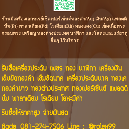
ร้านมีเครื่องเอกซเรย์เช็คเปอร์เซ็นต์ทองคำ(Au) เงิน(Ag) แพลตติ
นั่ม(Pt) พาลาเดียม(Pd) โรเดียม(Rh) ทองแดง(Cu) เช็คเนื้อพระ
กรอบพระ เหรียญ ทองต่างประเทศ นาฬิกา และโลหะและแร่ธาตุ
อื่นๆ ไว้บริการ
รับซื้อเครื่องประดับ เพชร ทอง นาฬิกา เครื่องเงิน
เข็มขัดทองคำ เข็มขัดนาค เครื่องประดับนาค ทองเค
ทองคำขาว ทองต่างประเทศ ทองเปอร์เซ็นต์ แพลตติ
นั่ม พาลาเดียม โรเดียม โลหะมีค่า
รับซื้อให้ราคาสูง จ่ายเงินสด
ติดต่อ
081-274-7506
Line :
@rolex99