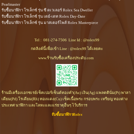
Pearlmaster
รับซื้อนาฬิกา โรเล็กซ์ รุ่น ซี ดเวเลอร์ Rolex Sea Dweller
รับซื้อนาฬิกา โรเล็กซ์ รุ่น เดย์-เดท Rolex Day-Date
รับซื้อนาฬิกา โรเล็กซ์ รุ่น มาสเตอร์ไพส์ Rolex Masterpiece
Tel :
081-274-7506
Line Id :
@rolex99
กดลิงค์นี้เพื่อเข้า Line : @rolex99 ได้เลยคะ
www.ร้านรับซื้อเครื่องประดับ.com
ร้านมีเครื่องเอกซเรย์เช็คเปอร์เซ็นต์ทองคำ(Au) เงิน(Ag) แพลตตินั่ม(Pt) พาลา
เดียม(Pd) โรเดียม(Rh) ทองแดง(Cu) เช็คเนื้อพระ กรอบพระ เหรียญ ทองต่าง
ประเทศ นาฬิกา และโลหะและแร่ธาตุอื่นๆ ไว้บริการ
รับซื้อนาฬิกาRolex