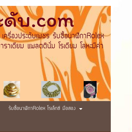
ระดับ.com
 เครื่องประดับเพชร รับซื้อนาฬิกาRolex
ราเดียม แพลตตินั่ม โรเดียม โลหะมีค่า
รับซื้อนาฬิกาRolex โรเล็กซ์ มือสอง