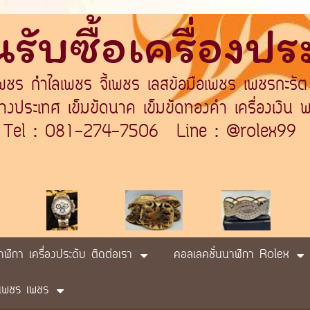
รับซื้อเครื่องป
เพชร กำไลเพชร จี้เพชร เลสข้อมือเพชร เพชรกะรัต
ระเทศ เข็มขัดนาค เข็มขัดทองคำ เครื่องเงิน พา
Tel : 081-274-7506 Line : @rolex99
นาฬิกา เครื่องประดับ ติดต่อเรา
คอลเลคชั่นนาฬิกา Rolex
ับ เพชร เพชร