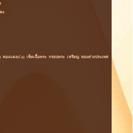
9
ยคะ
ม(Rh) ทองแดง(Cu) เช็คเนื้อพระ กรอบพระ เหรียญ ทองต่างประเทศ