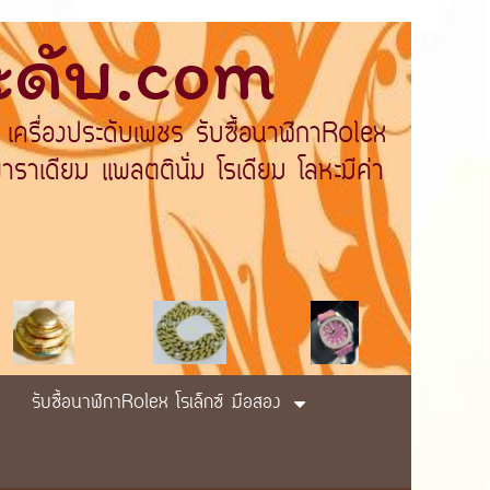
ระดับ.com
 เครื่องประดับเพชร รับซื้อนาฬิกาRolex
ราเดียม แพลตตินั่ม โรเดียม โลหะมีค่า
รับซื้อนาฬิกาRolex โรเล็กซ์ มือสอง