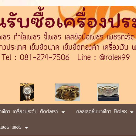
รับซื้อเครื่องป
เพชร กำไลเพชร จี้เพชร เลสข้อมือเพชร เพชรกะรัต
ระเทศ เข็มขัดนาค เข็มขัดทองคำ เครื่องเงิน พา
Tel : 081-274-7506 Line : @rolex99
นาฬิกา เครื่องประดับ ติดต่อเรา
คอลเลคชั่นนาฬิกา Rolex
ับ เพชร เพชร