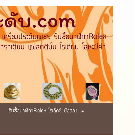
ระดับ.com
 เครื่องประดับเพชร รับซื้อนาฬิกาRolex
ราเดียม แพลตตินั่ม โรเดียม โลหะมีค่า
รับซื้อนาฬิกาRolex โรเล็กซ์ มือสอง