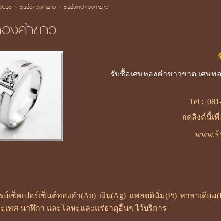
้อเพชร
>
รับซื้อทองคำขาว
>
รับซื้อเศษทองคำขาว
ษทองคำขาว
รับซื้อเศษทองคำขาวขาด เศษทอ
Tel :
081
กดลิงค์นี้เพ
www.ร้า
ซเรย์เช็คเปอร์เซ็นต์ทองคำ(Au) เงิน(Ag) แพลตตินั่ม(Pt) พาลาเดี
ะเทศ นาฬิกา และโลหะและแร่ธาตุอื่นๆ ไว้บริการ