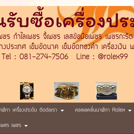
รับซื้อเครื่องป
เพชร กำไลเพชร จี้เพชร เลสข้อมือเพชร เพชรกะรัต
ระเทศ เข็มขัดนาค เข็มขัดทองคำ เครื่องเงิน พา
Tel : 081-274-7506 Line : @rolex99
นาฬิกา เครื่องประดับ ติดต่อเรา
คอลเลคชั่นนาฬิกา Rolex
ับ เพชร เพชร