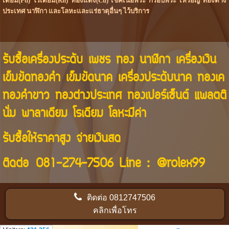
เดียม(Pd) โรเดียม(Rh) ทองแดง(Cu) เช็คเนื้อพระ กรอบพระ เหรียญ ทองต่าง
ประเทศ นาฬิกา และโลหะและแร่ธาตุอื่นๆ ไว้บริการ
รับซื้อเครื่องประดับ เพชร ทอง นาฬิกา เครื่องเงิน
เข็มขัดทองคำ เข็มขัดนาค เครื่องประดับนาค ทองเค
ทองคำขาว ทองต่างประเทศ ทองเปอร์เซ็นต์ แพลตติ
นั่ม พาลาเดียม โรเดียม โลหะมีค่า
รับซื้อให้ราคาสูง จ่ายเงินสด
ติดต่อ
081-274-7506
Line :
@rolex99
ติดต่อ
0812747506
คลิกเพื่อโทร