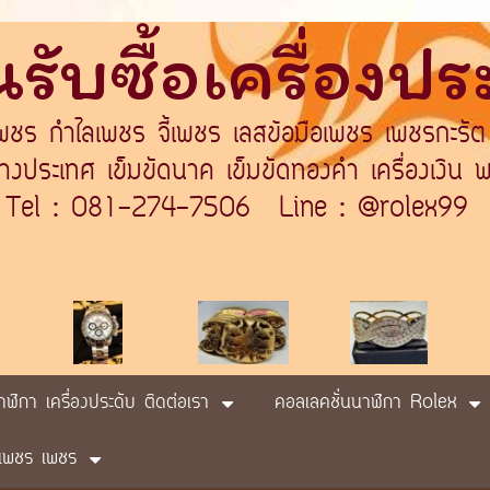
รับซื้อเครื่องป
เพชร กำไลเพชร จี้เพชร เลสข้อมือเพชร เพชรกะรัต
ระเทศ เข็มขัดนาค เข็มขัดทองคำ เครื่องเงิน พา
Tel : 081-274-7506 Line : @rolex99
นาฬิกา เครื่องประดับ ติดต่อเรา
คอลเลคชั่นนาฬิกา Rolex
ับ เพชร เพชร