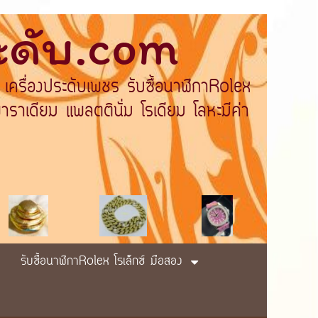
ระดับ.com
 เครื่องประดับเพชร รับซื้อนาฬิกาRolex
ราเดียม แพลตตินั่ม โรเดียม โลหะมีค่า
รับซื้อนาฬิกาRolex โรเล็กซ์ มือสอง