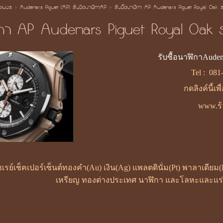
้อเพชร
>
Audemars Piguet (AP) รับซือนาฬิกาAP
>
รับซื้อนาฬิกา AP Audemars Piguet Royal Oak 
ฬิกา AP Audemars Piguet Royal Oak 
รับซื้อนาฬิกาAudem
Tel :
081
กดลิงค์นี้เพ
www.ร้
กซเรย์เช็คเปอร์เซ็นต์ทองคำ(Au) เงิน(Ag) แพลตตินั่ม(Pt) พาลาเดีย
เหรียญ ทองต่างประเทศ นาฬิกา และโลหะและแร่ธา