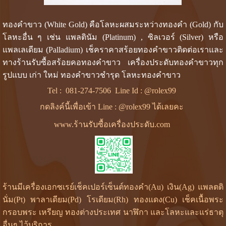
ทองคำขาว (White Gold) คือโลหะผสมระหว่างทองคำ (Gold) กับ
โลหะอื่น ๆ เช่น แพลตินัม (Platinum) , ซิลเวอร์ (Silver) หรือ
แพลเลเดียม (Palladium) เช็คราคาสร้อยทองคำขาวติดต่อเราและ
ทางร้านรับซื้อสร้อยคอทองคำขาว เครื่องประดับทองคำขาวทุก
รูปแบบ เก่า ใหม่ ทองคำขาวชำรุด โลหะทองคำขาว
Tel :
081-274-7506
Line Id :
@rolex99
กดลิงค์นี้เพื่อเข้า Line : @rolex99 ได้เลยคะ
www.ร้านรับซื้อเครื่องประดับ.com
ร้านมีเครื่องเอกซเรย์เช็คเปอร์เซ็นต์ทองคำ(Au) เงิน(Ag) แพลตติ
นั่ม(Pt) พาลาเดียม(Pd) โรเดียม(Rh) ทองแดง(Cu) เช็คเนื้อพระ
กรอบพระ เหรียญ ทองต่างประเทศ นาฬิกา และโลหะและแร่ธาตุ
อื่นๆ ไว้บริการ