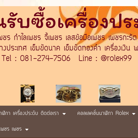
รับซื้อเครื่องป
เพชร กำไลเพชร จี้เพชร เลสข้อมือเพชร เพชรกะรัต
ระเทศ เข็มขัดนาค เข็มขัดทองคำ เครื่องเงิน พา
Tel : 081-274-7506 Line : @rolex99
นาฬิกา เครื่องประดับ ติดต่อเรา
คอลเลคชั่นนาฬิกา Rolex
ับ เพชร เพชร