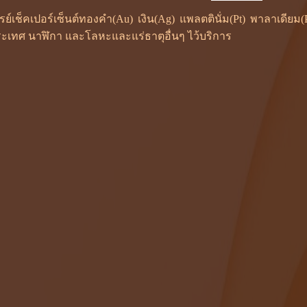
ซเรย์เช็คเปอร์เซ็นต์ทองคำ(Au) เงิน(Ag) แพลตตินั่ม(Pt) พาลาเดี
ะเทศ นาฬิกา และโลหะและแร่ธาตุอื่นๆ ไว้บริการ