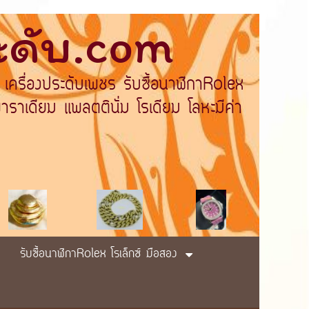
ระดับ.com
 เครื่องประดับเพชร รับซื้อนาฬิกาRolex
ราเดียม แพลตตินั่ม โรเดียม โลหะมีค่า
รับซื้อนาฬิกาRolex โรเล็กซ์ มือสอง