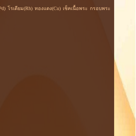
ยม(Pd) โรเดียม(Rh) ทองแดง(Cu) เช็คเนื้อพระ กรอบพระ