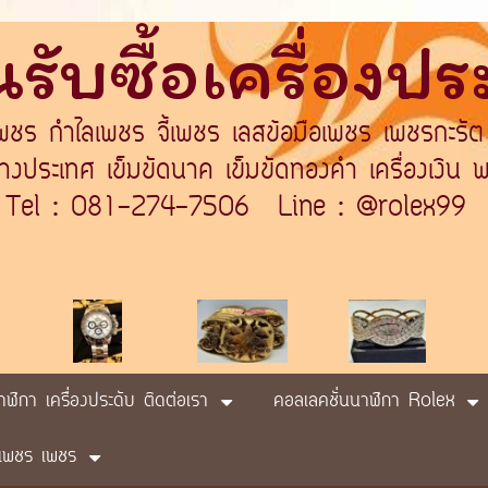
รับซื้อเครื่องป
เพชร กำไลเพชร จี้เพชร เลสข้อมือเพชร เพชรกะรัต
ระเทศ เข็มขัดนาค เข็มขัดทองคำ เครื่องเงิน พา
Tel : 081-274-7506 Line : @rolex99
นาฬิกา เครื่องประดับ ติดต่อเรา
คอลเลคชั่นนาฬิกา Rolex
ับ เพชร เพชร