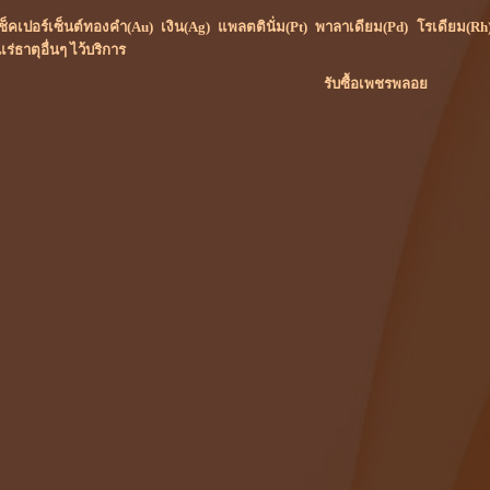
ย์เช็คเปอร์เซ็นต์ทองคำ(Au) เงิน(Ag) แพลตตินั่ม(Pt) พาลาเดียม(Pd) โรเดีย
ธาตุอื่นๆ ไว้บริการ
รับซื้อเพชรพลอย