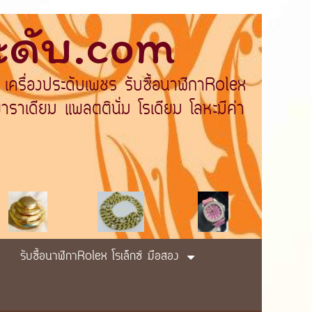
ระดับ.com
 เครื่องประดับเพชร รับซื้อนาฬิกาRolex
ราเดียม แพลตตินั่ม โรเดียม โลหะมีค่า
รับซื้อนาฬิกาRolex โรเล็กซ์ มือสอง