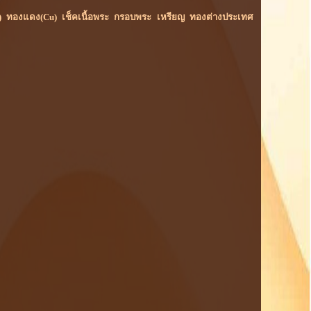
ม(Rh) ทองแดง(Cu) เช็คเนื้อพระ กรอบพระ เหรียญ ทองต่างประเทศ