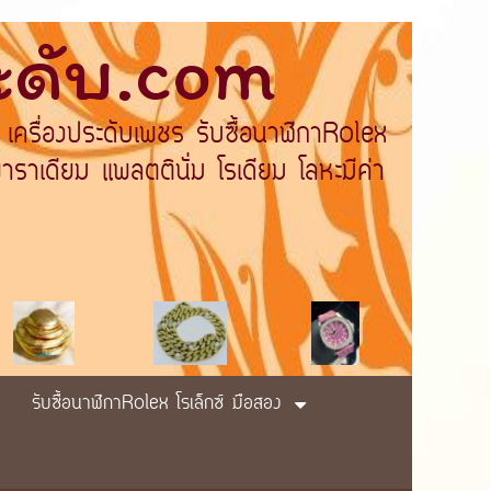
ระดับ.com
 เครื่องประดับเพชร รับซื้อนาฬิกาRolex
ราเดียม แพลตตินั่ม โรเดียม โลหะมีค่า
รับซื้อนาฬิกาRolex โรเล็กซ์ มือสอง