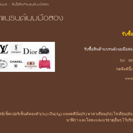
้อเพชร
>
รับซื้อสินค้าแบรนด์เนมมือสอง
ค้าแบรนด์เนมมือสอง
รับซื
รับซื้อสินค้าแบรนด์เนมมือส
Tel :
08
กดลิงค์นี้
www.
เรย์เช็คเปอร์เซ็นต์ทองคำ(Au) เงิน(Ag) แพลตตินั่ม(Pt) พาลาเดียม(Pd) โรเดียม
นาฬิกา และโลหะและแร่ธาตุอื่นๆ ไว้บริ