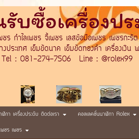
รับซื้อเครื่องป
เพชร กำไลเพชร จี้เพชร เลสข้อมือเพชร เพชรกะรัต
ระเทศ เข็มขัดนาค เข็มขัดทองคำ เครื่องเงิน พา
Tel : 081-274-7506 Line : @rolex99
นาฬิกา เครื่องประดับ ติดต่อเรา
คอลเลคชั่นนาฬิกา Rolex
ับ เพชร เพชร