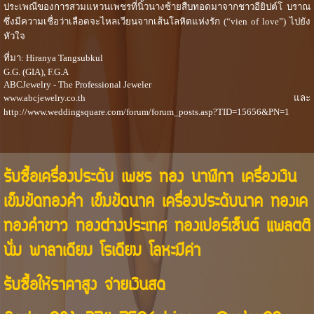
ประเพณีของการสวมแหวนเพชรที่นิ้วนางซ้ายสืบทอดมาจากชาวอียิปต์โ บราณ
ซึ่งมีความเชื่อว่าเลือดจะไหลเวียนจากเส้นโลหิตแห่งรัก (“vien of love”) ไปยัง
หัวใจ
ที่มา: Hiranya Tangsubkul
G.G. (GIA), F.G.A
ABCJewelry - The Professional Jeweler
www.abcjewelry.co.th และ
http://www.weddingsquare.com/forum/forum_posts.asp?TID=15656&PN=1
รับซื้อเครื่องประดับ เพชร ทอง นาฬิกา เครื่องเงิน
เข็มขัดทองคำ เข็มขัดนาค เครื่องประดับนาค ทองเค
ทองคำขาว ทองต่างประเทศ ทองเปอร์เซ็นต์ แพลตติ
นั่ม พาลาเดียม โรเดียม โลหะมีค่า
รับซื้อให้ราคาสูง จ่ายเงินสด