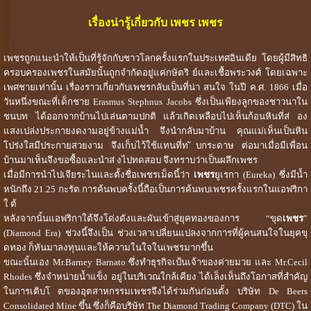
เรื่องน่ารู้เกี่ยวกับ
เพชร เพชร
เพชรถูกแนะนำให้เป็นที่รู้จักกับชาวโลกครั้งแรกในประเทศอินเดีย โดยผู้มีสิทธิ
ครอบครองเพชรในสมัยนั้นถูกจำกัดอยู่แค่กษัตริ ย์และเชื้อพระวงศ์ โดยเฉพาะ
เพศชายเท่านั้น เรื่องราวเกี่ยวกับเพชรกลับเป็นที่น่า สนใจ ในปี ค.ศ. 1866 เมื่อ
วันหนึ่งขณะที่เด็กชาย Erasmus Stephnus Jacobs ซึ่งเป็นเพียงลูกของชาวนาใน
ชนบท ได้ออกจากบ้านไปเล่นตามปกติ แล้วเกิดเหลือบไปเห็นก้อนหินที่ส่ อง
แสงเปล่งประกายงดงามอยู่ข้างแม่น้ำ จึงนำกลับมาบ้าน คุณแม่เห็นเป็นหิน
โปร่งใสมีประกายสวยงาม จึงเก็บไว้ใช้แทนที่ท ับกระดาษ ต่อมาเมื่อมีเพื่อน
บ้านมาเห็นจึงขอซื้อและนำส่ งไปทดสอบ จึงทราบว่าเป็นผลึกเพชร
เมื่อมีการนำไปเจียระไนและตั้งชื่อเพชรเม็ดนี้ว่า
เพชร
ยูเรกา (Eureka) ซึ่งมีน้ำ
หนักถึง 21.25 กะรัต การค้นพบครั้งนี้ถือเป็นการค้นพบเพชรครั้งแรกในแอฟริกา
ใ ต้
หลังจากนั้นแอฟริกาใต้จึงโด่งดังและผันเข้าสู่ยุคทองของการ “ขุด
เพชร
”
(Diamond Era) ช่วงนี้จึงเป็น ช่วงเวลาเปลี่ยนแปลงจากการที่ผู้คนสนใจในยุคขุ
ดทอง ก็หันมาลงทุนและให้ความในใจในเพชรมากขึ้น
ขณะนั้นเอง Mr.Barney Barnato ซึ่งทำธุรกิจเป้นเจ้าของค่ายมวย และ Mr.Cecil
Rhodes ซึ่งจำหน่ายน้ำแข็ง อยู่ในบริเวณใกล้เคียง ได้เล็งเห็นถึงโอกาสที่สำคัญ
ในการเติบโ ตของอุตสาหกรรมเพชรจึงได้ร่วมกันก่อนตั้ง บริษัท De Beers
Consolidated Mine ขึ้น ซึ่งก็คือบริษัท The Diamond Trading Company (DTC) ใน