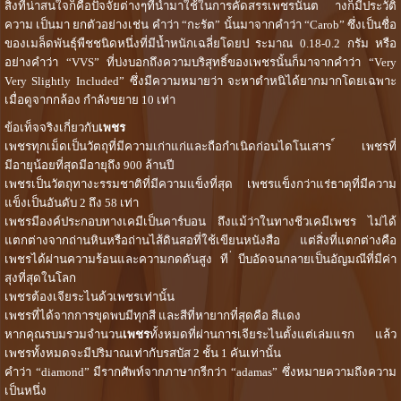
สิ่งที่น่าสนใจก็คือปัจจัยต่างๆที่นำมาใช้ในการคัดสรรเพชรนั้นต ่างก็มีประวัติ
ความ เป็นมา ยกตัวอย่างเช่น คำว่า “กะรัต” นั้นมาจากคำว่า “Carob” ซึ่งเป็นชื่อ
ของเมล็ดพันธุ์พืชชนิดหนึ่งที่มีน้ำหนักเฉลี่ยโดยป ระมาณ 0.18-0.2 กรัม หรือ
อย่างคำว่า “VVS” ที่บ่งบอกถึงความบริสุทธิ์ของเพชรนั้นก็มาจากคำว่า “Very
Very Slightly Included” ซึ่งมีความหมายว่า จะหาตำหนิได้ยากมากโดยเฉพาะ
เมื่อดูจากกล้อง กำลังขยาย 10 เท่า
ข้อเท็จจริงเกี่ยวกับ
เพชร
เพชรทุกเม็ดเป็นวัตถุที่มีความเก่าแก่และถือกำเนิดก่อนไดโนเสาร ์ เพชรที่
มีอายุน้อยที่สุดมีอายุถึง 900 ล้านปี
เพชรเป็นวัตถุทางะรรมชาติที่มีความแข็งที่สุด เพชรแข็งกว่าแร่ธาตุที่มีความ
แข็งเป็นอันดับ 2 ถึง 58 เท่า
เพชรมีองค์ประกอบทางเคมีเป็นคาร์บอน ถึงแม้ว่าในทางชีวเคมีเพชร ไม่ได้
แตกต่างจากถ่านหินหรือถ่านไส้ดินสอที่ใช้เขียนหนังสือ แต่สิ่งที่แตกต่างคือ
เพชรได้ผ่านความร้อนและความกดดันสูง ที ่บีบอัดจนกลายเป็นอัญมณีที่มีค่า
สุงที่สุดในโลก
เพชรต้องเจียระไนด้วเพชรเท่านั้น
เพชรที่ได้จากการขุดพบมีทุกสี และสีที่หายากที่สุดคือ สีแดง
หากคุณรบมรวมจำนวน
เพชร
ทั้งหมดที่ผ่านการเจียระไนตั้งแต่เล่มแรก แล้ว
เพชรทั้งหมดจะมีปริมาณเท่ากับรสบัส 2 ชั้น 1 คันเท่านั้น
คำว่า “diamond” มีรากศัพท์จากภาษากรีกว่า “adamas” ซึ่งหมายความถึงความ
เป็นหนึ่ง