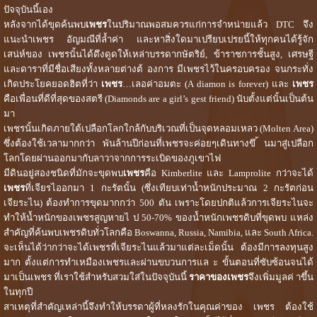
ปัจจุบันนี้เอง
หลังจากได้ขุดค้นพบ
เพชร
ในปริมาณพอสมควรแก่การจำหน่ายแล้ว DTC จึง
แนะนำเพชร อัญมณีที่ล้ำค่า และหาสิ่งใดมาเปรียบเปรยนี้ให้ทุกคนได้รู้จัก
เสน่ห์ของ เพชรนั้นได้ดึงดูดให้เหล่าบรรดากษัตริย์, ข้าราชการชั้นสูง, เศรษฐี
และดาราที่มีชื่อเสียงทั้งหลายต่างต้ องการ มีเพชรไว้ในครอบครอง จนกระทั่ง
เกิดประโยคยอดฮิตที่ว่า
เพชร
…เลอค่าอมตะ (A diamon is forever) และ
เพชร
คือเพื่อนที่ดีที่สุดของสตรี (Diamonds are a girl’s gest friend) นับตั้งแต่นั้นเป็นต้น
มา
เพชรนั้นเกิดภายใต้เปลือกโลกใกล้กับบริเวณที่เป็นจุดหลอมเหลว (Molten Area)
ซึ่งต้องใช้เวลามากกว่า พันล้านปีก่อนที่เพชรจะค่อยๆเดินทางขึ ้นมาสู่เปลือก
โลกโดยผ่านออกมากับลาวาจากการระเบิดของภูเขาไฟ
มีดินอยู่สองชนิดที่มักจะขุดพบ
เพชร
คือ Kimberlite และ Lamprolite กว่าจะได้
เพชร
ที่เจียรไออกมา 1 กะรัตนั้น (ซึ่งเทียบเท่าน้ำหนักประมาณ 2 กะรัตก่อน
เจียระไน) ต้องทำการขุดมากกว่า 500 ตัน เพราะโดยปกติแล้วการเจียระไนจะ
ทำให้น้ำหนักของเพชรสูญหายไ ป 50-70% ของน้ำหนักเพชรดิบที่ขุดพบ แหล่ง
สำคัญที่ค้นพบเพชรดิบทั่วโลกคือ Boswanna, Russia, Namibia, และ South Africa.
จะเห็นได้ว่ากว่าจะได้เพชรที่เจียระไนแล้วมาแต่ละเม็ดนั้น ต้องมีการลงทุนสูง
มาก ตั้งแต่การทำเหมืองเพชรและผ่านขบวนการแล ะ ขั้นตอนที่ซับซ้อนจนได้
มาเป็นเพชร ที่เราใช้สำหรับสวมใส่ในปัจจุบันนี้
ราคาของเพชร
จึงเพิ่มมูลค่ าขึ้น
ในทุกปี
สาเหตุที่สำคัญเหล่านี้จึงทำให้บรรดาผู้ที่หลงรักในคุณค่าของ เพชร ต้องใช้