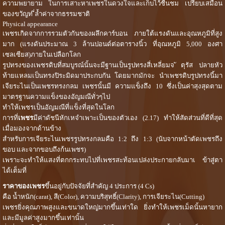
ความพยายาม ในการเสาะหาเพชรในดวงใจและเก็บไว้ชื่นชม เปรียบเสมือน
ของขวัญท ี่ล้ำค่าจากธรรมชาติ
Physical appearance
เพชรเกิดจากการรวมตัวกันของผลึกคาร์บอน ภายใต้แรงดันและอุณหภูมิที่สูง
มาก (แรงดันประมาณ 3 ล้านปอนด์ต่อตารางนิ้ว ที่อุณหภูมิ 5,000 องศา
เซลเซียส)ภายในเปลือกโลก
รูปทรงของเพชรดิบที่สมบูรณ์นั้นจะมีฐานเป็นรูปทรงสี่เหลี่ยมจ ัตุรัส ปลายหัว
ท้ายแหลมเป็นทรงปิระมิดมาประกบกัน โดยมากมักจะ นำเพชรดิบรูปทรงนี้มา
เจียระไนเป็นเพชรทรงกลม เพชรนั้นมี ความแข็งถึง 10 ซึ่งเป็นค่าสุงสุดตาม
มาตรฐานความแข็งของอัญมณีทั่วๆไป
ทำให้เพชรเป็นอัญมณีที่แข็งที่สุดในโลก
การที่
เพชร
มีค่าดัชนีหักเหจำเพาะเป็นของตัวเอง (2.17) ทำให้สัดส่วนที่ดีที่สุด
เมื่อมองจากด้านข้าง
สำหรับการเจียระไนเพชรรูปทรงกลมคือ 1:2 ถึง 1:3 (นับจากหน้าตัดเพชรถึง
ขอบ และจากขอบถึงก้นเพชร)
เพราะจะทำให้แสงที่ตกกระทบไปที่เพชรสะท้อนเปล่งประกายกลับมาเ ข้าสู่ตา
ได้เต็มที่
ราคาของเพชร
ขึ้นอยู่กับปัจจัยที่สำคัญ 4 ประการ (4 Cs)
คือ น้ำหนัก(carat), สี(Color), ความบริสุทธิ์(Clarity), การเจียระไน(Cutting)
เพชรยิ่งคุณภาพสูงและขนาดใหญ่มากขึ้นเท่าใด ยิ่งทำให้เพชรเม็ดนั้นหายาก
และมีมูลค่าสูงมากขึ้นเท่านั้น