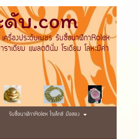
ระดับ.com
 เครื่องประดับเพชร รับซื้อนาฬิกาRolex
ราเดียม แพลตตินั่ม โรเดียม โลหะมีค่า
รับซื้อนาฬิกาRolex โรเล็กซ์ มือสอง