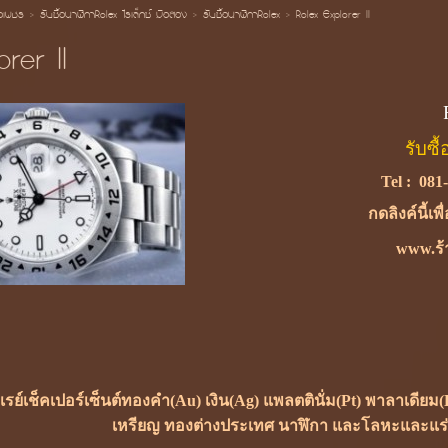
้อเพชร
>
รับซื้อนาฬิกาRolex โรเล็กซ์ มือสอง
>
รับซื้อนาฬิกาRolex
>
Rolex Explorer II
rer II
รับซื
Tel :
081
กดลิงค์นี้เพ
www.ร้า
ซเรย์เช็คเปอร์เซ็นต์ทองคำ(Au) เงิน(Ag) แพลตตินั่ม(Pt) พาลาเดี
เหรียญ ทองต่างประเทศ นาฬิกา และโลหะและแร่ธา