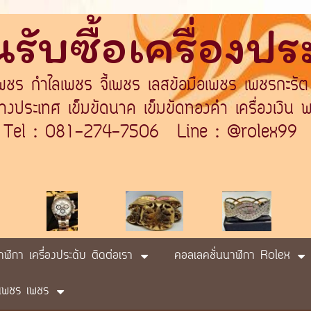
รับซื้อเครื่องป
เพชร กำไลเพชร จี้เพชร เลสข้อมือเพชร เพชรกะรัต
ระเทศ เข็มขัดนาค เข็มขัดทองคำ เครื่องเงิน พา
Tel : 081-274-7506 Line : @rolex99
นาฬิกา เครื่องประดับ ติดต่อเรา
คอลเลคชั่นนาฬิกา Rolex
ับ เพชร เพชร