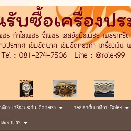
รับซื้อเครื่องป
เพชร กำไลเพชร จี้เพชร เลสข้อมือเพชร เพชรกะรัต
ระเทศ เข็มขัดนาค เข็มขัดทองคำ เครื่องเงิน พา
Tel : 081-274-7506 Line : @rolex99
นาฬิกา เครื่องประดับ ติดต่อเรา
คอลเลคชั่นนาฬิกา Rolex
ับ เพชร เพชร