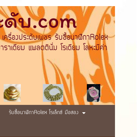
ระดับ.com
 เครื่องประดับเพชร รับซื้อนาฬิกาRolex
ราเดียม แพลตตินั่ม โรเดียม โลหะมีค่า
รับซื้อนาฬิกาRolex โรเล็กซ์ มือสอง