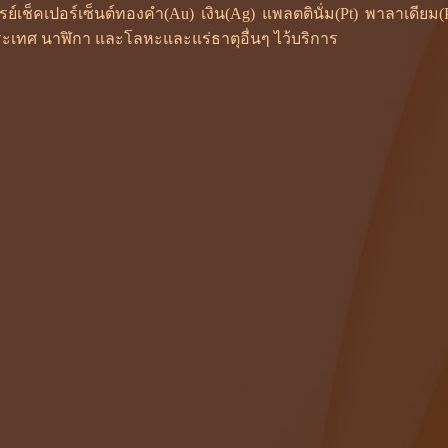
ซเรย์เช็คเปอร์เซ็นต์ทองคำ(Au) เงิน(Ag) แพลตตินั่ม(Pt) พาลาเดี
ะเทศ นาฬิกา และโลหะและแร่ธาตุอื่นๆ ไว้บริการ