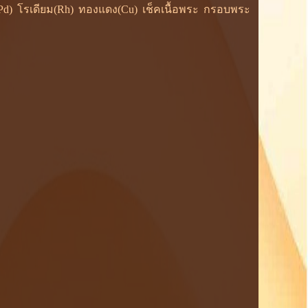
ยม(Pd) โรเดียม(Rh) ทองแดง(Cu) เช็คเนื้อพระ กรอบพระ