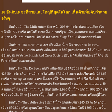
10 อันดับ
เพชร
ที่สวยและใหญ่ที่สุดในโลก เห็นด้วยมั้ยคับว่าสวย
จริงๆ
อันดับ 10 - The Millennium Star หนัก 203.04 กะรัต ก้อนก่อนเจียระไน
หนักถึง 777 กะรัต พบในปี 1990 ที่สาธารณรัฐซาเอีย (ตอนกลางของแอฟริกา
ค่ะ) ราคาไม่สามารถประเมินได้ แต่วงประกันสูงถึง 100 ล้านดอลลาร์เลย
อันดับ 9 - The Red Cross
เพชร
สีเหลือง น้ำหนัก 205.07 กะรัต ก่อน
เจียระไนหนัก 375 กะรัต พบที่เหมืองคิมเบอร์ลีย์ (แอฟริกาตอนใต้) ปี 1901 ส่วน
ชื่อเพชรมาจาก the British Red Cross Society (มีประวัติเกี่ยวกับเพชรนี้ด้วย ไป
ศึกษาเพิ่มเติมเองนะคับ)
อันดับ 8 – The De Beers พบที่เหมืองคิมเบอร์ลีย์ปี 1888 น้ำหนักก่อนเจีย
428.50 กะรัต เส้นผ่าศุนย์กลางวัดได้ถึง 47.6 มิลลิเมตร หลังเจียรหนัก 234.65
กะรัต Maharaja of Patiala ทรงซื้อเพชรนี้ไปในงานแสดงที่ปารีส ซึ่งในปี 1928
Cartier ได้รับเกียรติให้นำเพชรมาทำเป็นสร้อยคอชื่อ the Patiala Necklace ซึ่ง
สร้อยคอนี้มีเพชรอื่นๆนำมาประดับด้วยถึง 2,930 ชิ้น น้ำหนักรวม 962.25 กะรัต
ซึ่งปัจจุบันไม่มีใครรู้ว่าเพชรนี้ถูกเก็บรักษาไว้ที่ไหน (unknown) หรืออยู่ที่ใคร
อันดับ 7 - The Jubilee
เพชร
ไม่มีสี น้ำหนักหลังเจียร 245.35 กะรัต (ก่อน
เจียร 650.80 กะรัต) ถูกพบในเหมือง Jagersfontein Mine ในปี 1895 ถือว่าเป็น