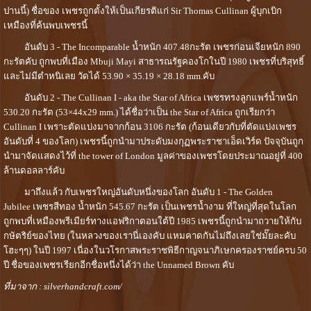
ปานนี้) ชื่อของ เพชรถูกตั้งให้เป็นเกียรติแก่ Sir Thomas Cullinan ผู้บุกเบิก
เหมืองที่ค้นพบ
เพชร
นี้
อันดับ 3 - The Incomparable น้ำหนัก 407.48กะรัต
เพชร
ก่อนเจียหนัก 890
กะรัตคับ ถูกพบที่เมือง Mbuji Mayi สาธารณรัฐคองโกในปี 1980 เพชรที่บริสุทธิ์
และไม่มีตำหนิเลย วัดได้ 53.90 × 35.19 × 28.18 mm.คับ
อันดับ 2 - The Cullinan I - aka the Star of Africa
เพชร
ทรงลูกแพร์น้ำหนัก
530.20 กะรัต (53×44x29 mm.) ได้ชื่อว่าเป็น the Star of Africa ถูกเรียกว่า
Cullinan I เพราะตัดแบ่งมาจากก้อน 3106 กะรัต (ก้อนเดียวกับที่ตัดแบ่งเพชร
อันดับที่ 4 ของโลก) เพชรนี้ถูกนำมาประดับมงกุฏพระราชาเอ็ดเวิร์ด ปัจจุบันถูก
นำมาจัดแสดงไว้ที่ the tower of London มูลค่าของเพชรโดยประมาณอยู่ที่ 400
ล้านดอลลาร์คับ
มาถึงแล้ว กับเพชรใหญ่อันดับหนึ่งของโลก อันดับ 1 - The Golden
Jubilee เพชรสีทอง น้ำหนัก 545.67 กะรัต เป็น
เพชร
น้ำงาม ที่ใหญ่ที่สุดในโลก
ถูกพบที่เหมืองพรีเมียร์ทางแอฟริกาตอนใต้ปี 1985 เพชรนี้ถูกนำมาถวายให้กับ
กษัตริย์ของไทย (ในหลวงของเรานี่เองคับ แหมคาดกันไม่ถึงเลยใช่มั๊ยละคับ
โฮะๆๆ) ในปี 1997 เนื่องในวโรกาสพระราชพิธีกาญจนาภิเษกครองราชย์ครบ 50
ปี ชื่อของ
เพชร
เรียกอีกชื่อหนึ่งได้ว่า the Unnamed Brown คับ
ที่มาจาก :
silverhandcraft.com/