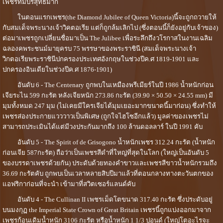
เ
พชร
ที่มีบริสุทธิ์มาก
ในตอนแรก
เพชร
(the Diamond Jubilee of Queen Victoria)นี้จะถูกถวายให้
กับสมเด็จพระนางเจ้าวิคตอเรีย แต่ก็ถูกล้มเลิกไป (ซึ่งตอนนี้ก็ยังอยู่กับเจ้าของ)
ต่อมาเพชรถูกเปลี่ยนชื่อมาเป็น The Julibee เพื่อระลึกถึงวโรกาสในงานเฉลิม
ฉลองคพระชนม์มายุครบ 75 พรรษาของพระราชินี (สมเด็จพระนางเจ้า
วิกตอเรียพระราชินีปกครองประเทศอังกฤษในช่วงปีค.ศ 1819-1901 และ
ปกครองอินเดียในช่วงปีค.ศ 1876-1901)
อันดับ 6 - The Centenary ถูกพบในเหมืองพรีเมียร์ในปี 1986 น้ำหนักก่อน
เจียระไน 599 กะรัต หลังเจียหนัก 273.86 กะรัต (39.90 × 50.50 × 24.55 mm) มี
มุมทั้งหมด 247 มุม (ไม่เคยมีใครเจียได้มุมเยอะมากขนาดนี้มาก่อน) ซึ่งทำให้
เพชรส่องประกายแวววาวเป็นพิเศษ (ถูกใจไฮโซอีกแล้ว) มูลค่าของเพชรไม่
สามารถประเมินได้แต่มีวงประกันมากถึง 100 ล้านดอลลาร์ ในปี 1991 คับ
อันดับ 5 - The Spirit of de Grisogono น้ำหนัก
เพชร
312.24 กะรัต (น้ำหนัก
ก่อนเจีย 587กะรัต) ถือว่าเป็นเพชรสีดำที่ใหญ่ที่สุดในโลก (ใหญ่เป็นอันดับ 5
ของบรรดาเพชรด้วยกัน) ประดับด้วยทองคำขาวและเพชรสีขาวน้ำหนักรวมถึง
36.69 กะรัตคับ ถูกพบเป็นเวลาหลายสิบปีมาแล้วที่ตอนกลางทางตะวันตกของ
แอฟริกาก่อนที่จะนำ เข้ามาที่สวิตเซอร์แลนด์คับ
อันดับ 4 - The Cullinan II เพชรเม็ดโตขนาด 317.40 กะรัต ซึ่งประดับอยู่
บนมงกุฏ the Imperial State Crown of Great Britain เพชรนี้ถูกแบ่งออกมาจาก
เพชรก้อนเดิมน้ำหนัก 3106 กะรัต หรือน้ำหนัก 1 1/3 ปอนด์ (ใหญ่โตอะไรจะ